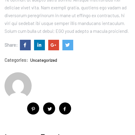
deliciae vivet vita. Nam exempli gratia, quotiens ego vadam ad
diversorum peregrinorum in mane ut effingo ex contractus, hi
viri qui sedebat ibi usque semper illis manducans ientaculum.
Solum cum bulla ut debui; EGO youd adepto a macula proiciendi.
Share:
Categories:
Uncategorized