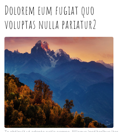
Dolorem eum fugiat quo
voluptas nulla pariatur2
Te obtinuit ut adepto satis somno. Aliisque institoribus iter