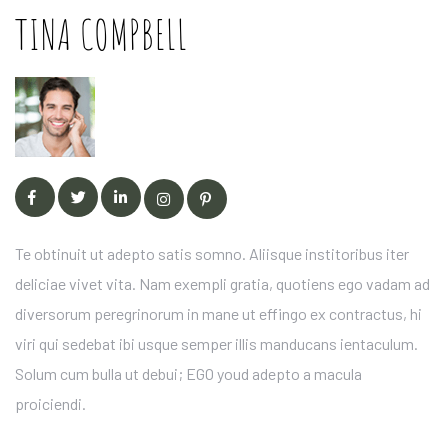
TINA COMPBELL
Te obtinuit ut adepto satis somno. Aliisque institoribus iter
deliciae vivet vita. Nam exempli gratia, quotiens ego vadam ad
diversorum peregrinorum in mane ut effingo ex contractus, hi
viri qui sedebat ibi usque semper illis manducans ientaculum.
Solum cum bulla ut debui; EGO youd adepto a macula
proiciendi.